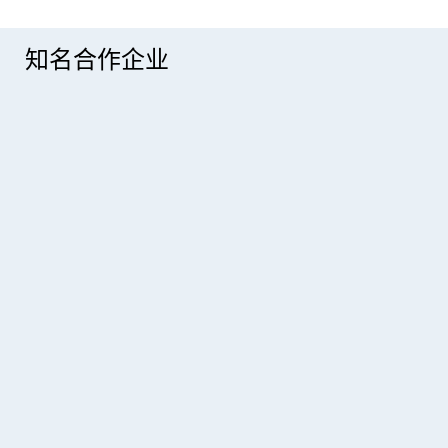
科技赋能乡村水务 智慧惠及万千群众——道成公司助力景县乡村供水智能化提
升工程圆满实施近日，河北省衡水市景县乡村供水智能化提升工程顺利建成投
用，由河北道成电...
知名合作企业
2026-05-12 09:15:34