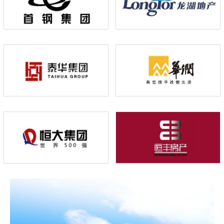
+
+
+
+
+
+