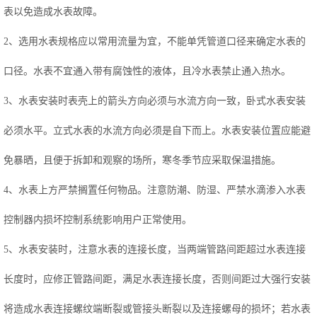
表以免造成水表故障。
2、选用水表规格应以常用流量为宜，不能单凭管道口径来确定水表的
口径。水表不宜通入带有腐蚀性的液体，且冷水表禁止通入热水。
3、水表安装时表壳上的箭头方向必须与水流方向一致，卧式水表安装
必须水平。立式水表的水流方向必须是自下而上。水表安装位置应能避
免暴晒，且便于拆卸和观察的场所，寒冬季节应采取保温措施。
4、水表上方严禁搁置任何物品。注意防潮、防湿、严禁水滴渗入水表
控制器内损坏控制系统影响用户正常使用。
5、水表安装时，注意水表的连接长度，当两端管路间距超过水表连接
长度时，应修正管路间距，满足水表连接长度，否则间距过大强行安装
将造成水表连接螺纹端断裂或管接头断裂以及连接螺母的损坏；若水表