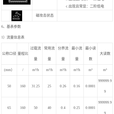
c.出现且常显：二阶低电
磁攻击状态
6、基表参数
1）流量信息表
过载流
常用流
分界流
最小流
最小读
公称口径
量程比
大读数
量
量
量
量
数
(mm）
/
m³/h
m³/h
m³/h
m³/h
m³
m³
999999.9
50
160
31.25
25
0.26
0.16
0.0001
9
999999.9
65
160
50
40
0.4
0.25
0.0001
9