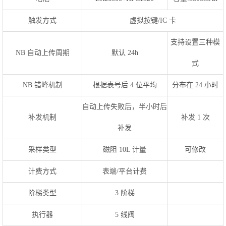
触发方式
虚拟按键/IC 卡
支持设置三种模
NB 自动上传周期
默认 24h
式
NB 错峰机制
根据表号后 4 位平均
分布在 24 小时
自动上传失败后，半小时后
补发机制
补发 1 次
补发
采样类型
磁阻 10L 计量
可修改
计费方式
表端/平台计费
阶梯类型
3 阶梯
执行器
5 线阀