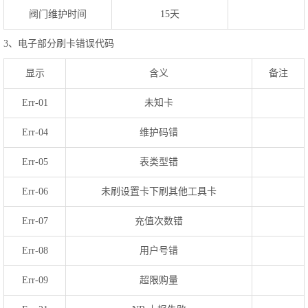
阀门维护时间
15天
3、电子部分刷卡错误代码
显示
含义
备注
Err-01
未知卡
Err-04
维护码错
Err-05
表类型错
Err-06
未刷设置卡下刷其他工具卡
Err-07
充值次数错
Err-08
用户号错
Err-09
超限购量