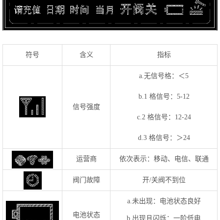
符号
含义
指标
a.无信号格：＜5
b.1 格信号：5-12
信号强度
c.2 格信号：12-24
d.3 格信号：＞24
运营商
依次表示：移动、电信、联通
阀门故障
开/关阀不到位
a.未出现：电池状态良好
电池状态
b.出现且闪烁：一阶低电