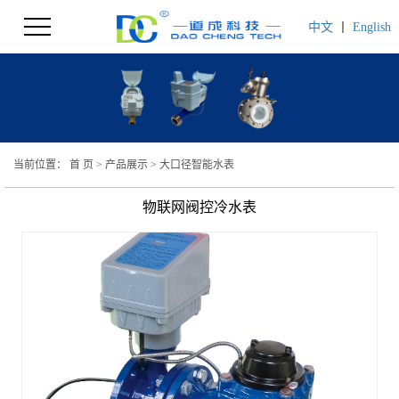
中文
丨
English
当前位置：
首 页
>
产品展示
>
大口径智能水表
物联网阀控冷水表